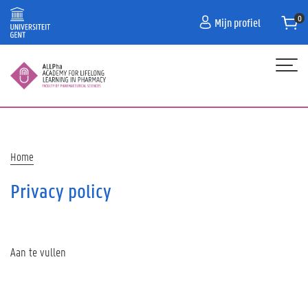
Overslaan
Mijn profiel
en
naar
de
inhoud
gaan
Hoofdnavigatie
HOME
PROGRAMMA
Kruimelpad
Home
CONTACT
Privacy policy
PRAKTISCHE INFORMATIE/FAQ
Aan te vullen